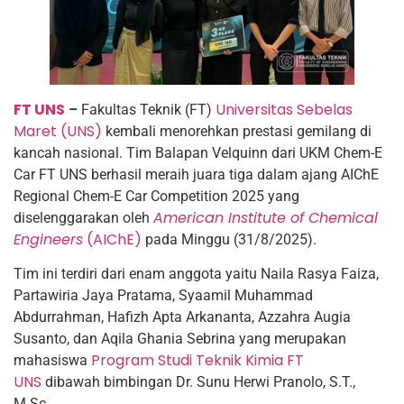
FT UNS
Universitas Sebelas
–
Fakultas Teknik (FT)
Maret (UNS)
kembali menorehkan prestasi gemilang di
kancah nasional. Tim Balapan Velquinn dari UKM Chem-E
Car FT UNS berhasil meraih juara tiga dalam ajang AIChE
Regional Chem-E Car Competition 2025 yang
American Institute of Chemical
diselenggarakan oleh
Engineers
(AIChE)
pada Minggu (31/8/2025).
Tim ini terdiri dari enam anggota yaitu Naila Rasya Faiza,
Partawiria Jaya Pratama, Syaamil Muhammad
Abdurrahman, Hafizh Apta Arkananta, Azzahra Augia
Susanto, dan Aqila Ghania Sebrina yang merupakan
Program Studi Teknik Kimia FT
mahasiswa
UNS
dibawah bimbingan Dr. Sunu Herwi Pranolo, S.T.,
M.Sc.