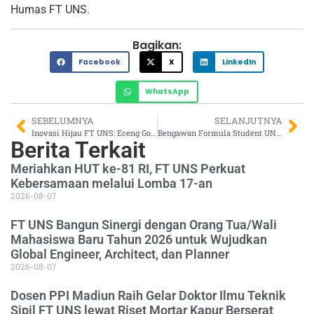
Humas FT UNS.
Bagikan:
Facebook
X
LinkedIn
WhatsApp
SEBELUMNYA
SELANJUTNYA
Inovasi Hijau FT UNS: Eceng Gondok Disulap Jadi Bio Bricket Bernilai Ekonomi
Bengawan Formula Student UNS Raih Tiga Penghargaan di Ajang Formula SAE Italy 2025
Berita Terkait
Meriahkan HUT ke-81 RI, FT UNS Perkuat
Kebersamaan melalui Lomba 17-an
2026-08-07
FT UNS Bangun Sinergi dengan Orang Tua/Wali
Mahasiswa Baru Tahun 2026 untuk Wujudkan
Global Engineer, Architect, dan Planner
2026-08-07
Dosen PPI Madiun Raih Gelar Doktor Ilmu Teknik
Sipil FT UNS lewat Riset Mortar Kapur Berserat