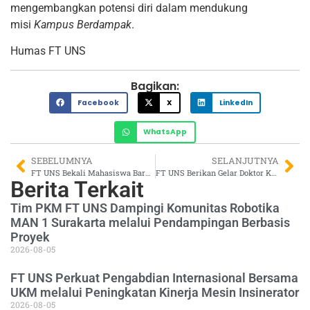
mengembangkan potensi diri dalam mendukung
misi
Kampus Berdampak
.
Humas FT UNS
Bagikan:
Facebook
X
LinkedIn
WhatsApp
SEBELUMNYA
SELANJUTNYA
FT UNS Bekali Mahasiswa Baru dengan Pelatihan K3L di PKKMB 2025
FT UNS Berikan Gelar Doktor Kepada Amirotul M.H. Mahmudah, Teliti Space-Time Fixity Aktivitas di Era Pandemi Covid-19
Berita Terkait
Tim PKM FT UNS Dampingi Komunitas Robotika
MAN 1 Surakarta melalui Pendampingan Berbasis
Proyek
2026-08-05
FT UNS Perkuat Pengabdian Internasional Bersama
UKM melalui Peningkatan Kinerja Mesin Insinerator
2026-08-05