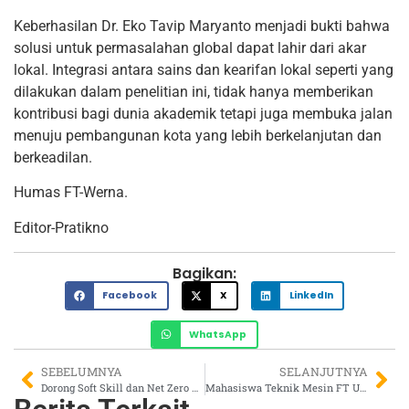
Keberhasilan Dr. Eko Tavip Maryanto menjadi bukti bahwa
solusi untuk permasalahan global dapat lahir dari akar
lokal. Integrasi antara sains dan kearifan lokal seperti yang
dilakukan dalam penelitian ini, tidak hanya memberikan
kontribusi bagi dunia akademik tetapi juga membuka jalan
menuju pembangunan kota yang lebih berkelanjutan dan
berkeadilan.
Humas FT-Werna.
Editor-Pratikno
Bagikan:
Facebook
X
LinkedIn
WhatsApp
SEBELUMNYA
SELANJUTNYA
Dorong Soft Skill dan Net Zero Emission, FT UNS Datangkan Presiden Direktur TMMIN pada CEO Talk #3
Mahasiswa Teknik Mesin FT UNS Raih Juara 2 di Kompetisi Riset Internasional IEOM 2025 di Singapura