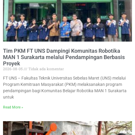
Tim PKM FT UNS Dampingi Komunitas Robotika
MAN 1 Surakarta melalui Pendampingan Berbasis
Proyek
2026-08-05
Tidak ada komentar
FT UNS – Fakultas Teknik Universitas Sebelas Maret (UNS) melalui
Program Kemitraan Masyarakat (PKM) melaksanakan program
pendampingan bagi Komunitas Belajar Robotika MAN 1 Surakarta
untuk
Read More »