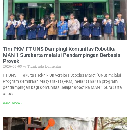
Tim PKM FT UNS Dampingi Komunitas Robotika
MAN 1 Surakarta melalui Pendampingan Berbasis
Proyek
2026-08-05
Tidak ada komentar
FT UNS – Fakultas Teknik Universitas Sebelas Maret (UNS) melalui
Program Kemitraan Masyarakat (PKM) melaksanakan program
pendampingan bagi Komunitas Belajar Robotika MAN 1 Surakarta
untuk
Read More »