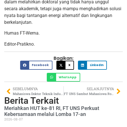
dalam melahirkan doktoral yang tidak hanya unggul
secara akademik, tetapi juga mampu menghadirkan solusi
nyata bagi tantangan energi alternatif dan lingkungan
berkelanjutan.
Humas FT-Werna.
Editor-Pratikno.
Bagikan:
Facebook
X
LinkedIn
WhatsApp
SEBELUMNYA
SELANJUTNYA
Mahasiswa Doktor Teknik Industri FT UNS Tawarkan Solusi Medis Berkelanjutan Melalui Sekrup Tulang Ramah Lingkungan
FT UNS Sambut Mahasiswa Rotterdam untuk Bersinergi dalam Realisasi Riset Urban & Water di Surakarta
Berita Terkait
Meriahkan HUT ke-81 RI, FT UNS Perkuat
Kebersamaan melalui Lomba 17-an
2026-08-07