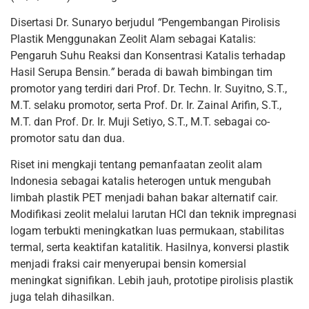
Disertasi Dr. Sunaryo berjudul
“
Pengembangan Pirolisis
Plastik Menggunakan Zeolit Alam sebagai Katalis:
Pengaruh Suhu Reaksi dan Konsentrasi Katalis terhadap
Hasil Serupa Bensin
.”
berada di bawah bimbingan tim
promotor yang terdiri dari Prof. Dr. Techn. Ir. Suyitno, S.T.,
M.T. selaku promotor, serta Prof. Dr. Ir. Zainal Arifin, S.T.,
M.T. dan Prof. Dr. Ir. Muji Setiyo, S.T., M.T. sebagai co-
promotor satu dan dua.
Riset ini mengkaji tentang pemanfaatan zeolit alam
Indonesia sebagai katalis heterogen untuk mengubah
limbah plastik PET menjadi bahan bakar alternatif cair.
Modifikasi zeolit melalui larutan HCl dan teknik impregnasi
logam terbukti meningkatkan luas permukaan, stabilitas
termal, serta keaktifan katalitik. Hasilnya, konversi plastik
menjadi fraksi cair menyerupai bensin komersial
meningkat signifikan. Lebih jauh, prototipe pirolisis plastik
juga telah dihasilkan.