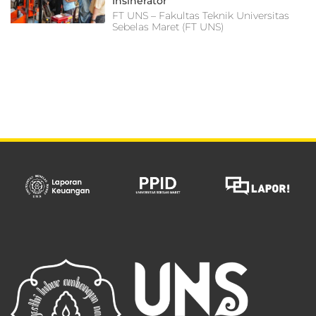
Insinerator
FT UNS – Fakultas Teknik Universitas
Sebelas Maret (FT UNS)